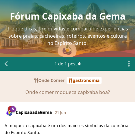
Fórum Capixaba da Gema
Troque dicas, tire dúvidas e compartilhe experiências
sobre praias, cachoeiras, roteiros, eventos e cultura
no Espírito Santo.
1
de
1
post
Onde Comer
gastronomia
Onde comer moqueca capixaba boa?
CapixabadaGema
21 Jun
A moqueca capixaba é um dos maiores símbolos da culinária
do Espírito Santo.