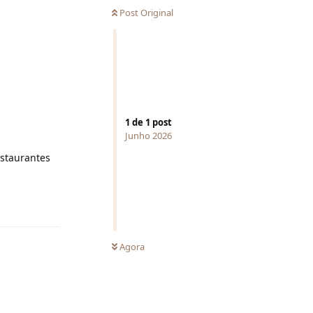
Post Original
1
de
1
post
Junho 2026
estaurantes
Responder
Agora