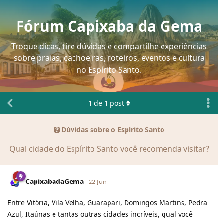
Fórum Capixaba da Gema
Troque dicas, tire dúvidas e compartilhe experiências
sobre praias, cachoeiras, roteiros, eventos e cultura
no Espírito Santo.
1
de
1
post
Dúvidas sobre o Espírito Santo
Qual cidade do Espírito Santo você recomenda visitar?
CapixabadaGema
22 Jun
Entre Vitória, Vila Velha, Guarapari, Domingos Martins, Pedra
Azul, Itaúnas e tantas outras cidades incríveis, qual você